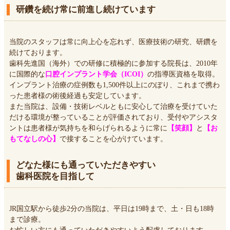
研鑽を続け常に前進し続けています
当院のスタッフは常に向上心を忘れず、医療技術の研究、研鑽を
続けております。
歯科先進国（海外）での研修に積極的に参加する院長は、2010年
に国際的な
口腔インプラント学会（ICOI）
の指導医資格を取得。
インプラント治療の症例数も1,500件以上にのぼり、これまで携わ
った患者様の術後経過も安定しています。
また当院は、設備・技術レベルともに安心して治療を受けていた
だける環境が整っていることが評価されており、受付やアシスタ
ントは患者様が気持ちを和らげられるように常に
【笑顔】
と
【お
もてなしの心】
で接することを心がけています。
どなた様にも通っていただきやすい
歯科医院を目指して
JR国立駅から徒歩2分の当院は、平日は19時まで、土・日も18時
まで診療。